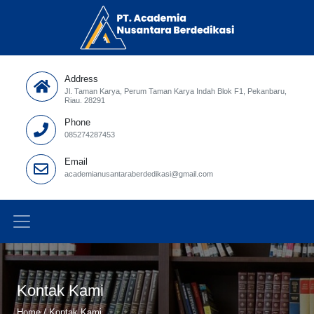
Address
Jl. Taman Karya, Perum Taman Karya Indah Blok F1, Pekanbaru,
Riau. 28291
Phone
085274287453
Email
academianusantaraberdedikasi@gmail.com
Kontak Kami
Home
/
Kontak Kami