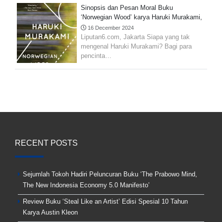
Sinopsis dan Pesan Moral Buku
‘Norwegian Wood’ karya Haruki Murakami,
Penuh Makna
16 December 2024
Liputan6.com, Jakarta Siapa yang tak
mengenal Haruki Murakami? Bagi para
pencinta…
RECENT POSTS
Sejumlah Tokoh Hadiri Peluncuran Buku ‘The Prabowo Mind,
The New Indonesia Economy 5.0 Manifesto’
Review Buku ‘Steal Like an Artist’ Edisi Spesial 10 Tahun
Karya Austin Kleon