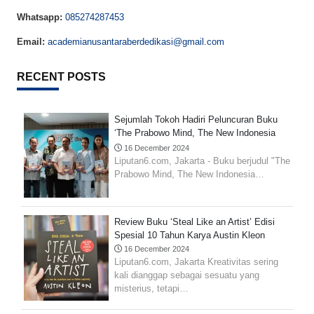
Whatsapp:
085274287453
Email:
academianusantaraberdedikasi@gmail.com
RECENT POSTS
Sejumlah Tokoh Hadiri Peluncuran Buku
‘The Prabowo Mind, The New Indonesia
Economy 5.0 Manifesto’
16 December 2024
Liputan6.com, Jakarta - Buku berjudul "The
Prabowo Mind, The New Indonesia…
Review Buku ‘Steal Like an Artist’ Edisi
Spesial 10 Tahun Karya Austin Kleon
16 December 2024
Liputan6.com, Jakarta Kreativitas sering
kali dianggap sebagai sesuatu yang
misterius, tetapi…