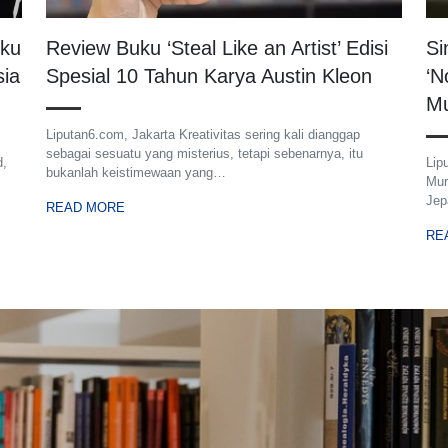
uku
Review Buku ‘Steal Like an Artist’ Edisi
Si
sia
Spesial 10 Tahun Karya Austin Kleon
‘N
Mu
Liputan6.com, Jakarta Kreativitas sering kali dianggap
sebagai sesuatu yang misterius, tetapi sebenarnya, itu
d,
Lip
bukanlah keistimewaan yang…
Mur
Je
READ MORE
RE