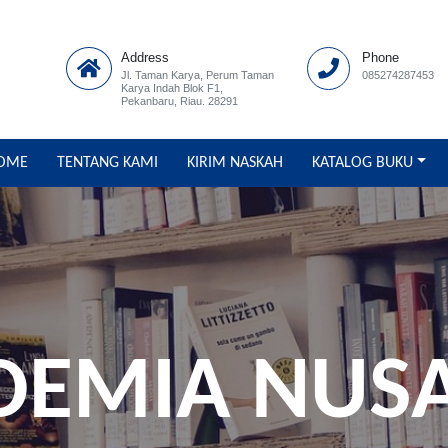
Address
Phone
Jl. Taman Karya, Perum Taman
085274287453
Karya Indah Blok F1,
Pekanbaru, Riau. 28291
OME
TENTANG KAMI
KIRIM NASKAH
KATALOG BUKU
ADEMIA NUS