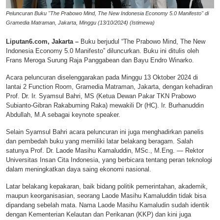
Peluncuran Buku "The Prabowo Mind, The New Indonesia Economy 5.0 Manifesto" di
Gramedia Matraman, Jakarta, Minggu (13/10/2024) (Istimewa)
Liputan6.com, Jakarta –
Buku berjudul “The Prabowo Mind, The New
Indonesia Economy 5.0 Manifesto” diluncurkan. Buku ini ditulis oleh
Frans Meroga Surung Raja Panggabean dan Bayu Endro Winarko.
Acara peluncuran diselenggarakan pada Minggu 13 Oktober 2024 di
lantai 2 Function Room, Gramedia Matraman, Jakarta, dengan kehadiran
Prof. Dr. Ir. Syamsul Bahri, MS (Ketua Dewan Pakar TKN Prabowo
Subianto-Gibran Rakabuming Raka) mewakili Dr (HC). Ir. Burhanuddin
Abdullah, M.A sebagai keynote speaker.
Selain Syamsul Bahri acara peluncuran ini juga menghadirkan panelis
dan pembedah buku yang memiliki latar belakang beragam. Salah
satunya Prof. Dr. Laode Masihu Kamaluddin, MSc., M.Eng. — Rektor
Universitas Insan Cita Indonesia, yang berbicara tentang peran teknologi
dalam meningkatkan daya saing ekonomi nasional.
Latar belakang kepakaran, baik bidang politik pemerintahan, akademik,
maupun keorganisasian, seorang Laode Masihu Kamaluddin tidak bisa
dipandang sebelah mata. Nama Laode Masihu Kamaludin sudah identik
dengan Kementerian Kelautan dan Perikanan (KKP) dan kini juga