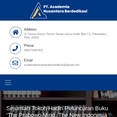
Address
Jl. Taman Karya, Perum Taman Karya Indah Blok F1, Pekanbaru,
Riau. 28291
Phone
085274287453
Email
academianusantaraberdedikasi@gmail.com
Sejumlah Tokoh Hadiri Peluncuran Buku
‘The Prabowo Mind, The New Indonesia