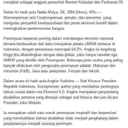
menjabat sebagai anggota penasihat Menteri Kelautan dan Perikanan RI.
Selain itu hadir pula Nadia Mulya, SE, BBA (Hons), MSc —
Womenprenuer and Creativeprenuer, penulis, dan presenter, yang
mengulas perspektif kewirausahaan dan peran ekonomi kreatif dalam
meningkatkan perekonomian bangsa.
Perempuan berperan penting dalam membangun ekonomi nasional
dimana berdasarkan dari data merupakan pelaku UMKM terbesar di
Indonesia, dengan persentase mencapai 64,5%. Angka ini tergolong
tinggi jika dibandingkan dengan data global, yaitu hanya satudari tiga
UMKM yang dimiliki oleh Perempuan. Beberapa jenis usaha yang paling
banyak dilakukan oleh pengusaha perempuan adalah: Makanan dan
minuman (F&B), Jasa atau pelayanan, Fesyen dan tekstil.
Dalam acara ini hadir pula Angkie Yudistira — Staf Khusus Presiden
Republik Indonesia, Socioprenuer, author yang membahas pentingnya
inklusi sosial dalam era Ekonomi 5.0. Angkie merupakan penyandang
disabilitas pertama yang ditunjuk sebagai staf khusus dan juru bicara
Presiden Joko Widodo.
Ia merupakan salah satu sosok perempuan inspiratif dan berprestasi
yang membuktikan bahwa disabilitas tidak menjadi penghalang dalam
perjalanannya menjadi seorang pemimpin.